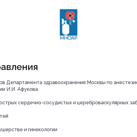
равления
в Департамента здравоохранения Москвы по анестезиол
ии И.И. Афукова
 острых сердечно-сосудистых и цереброваскулярных за
етей
ушерстве и гинекологии