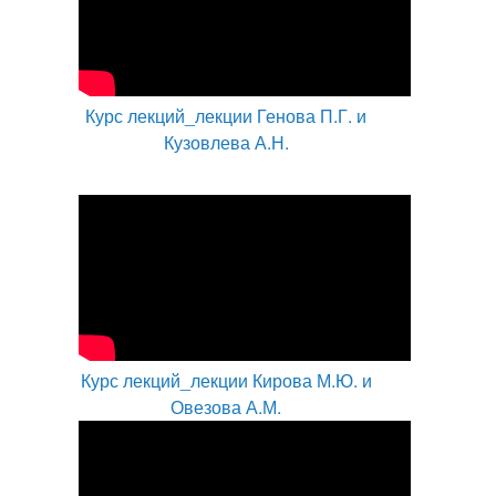
Курс лекций_лекции Генова П.Г. и
Кузовлева А.Н.
Курс лекций_лекции Кирова М.Ю. и
Овезова А.М.