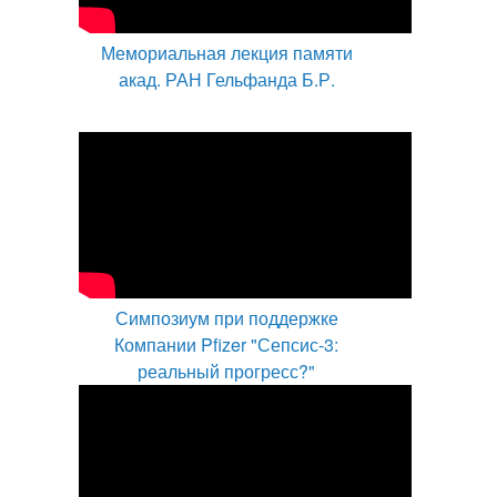
Мемориальная лекция памяти
акад. РАН Гельфанда Б.Р.
Симпозиум при поддержке
Компании Pfizer "Сепсис-3:
реальный прогресс?"