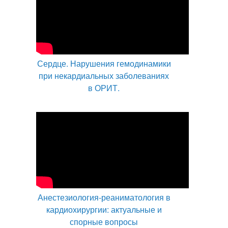
Сердце. Нарушения гемодинамики
при некардиальных заболеваниях
в ОРИТ.
Анестезиология-реаниматология в
кардиохирургии: актуальные и
спорные вопросы