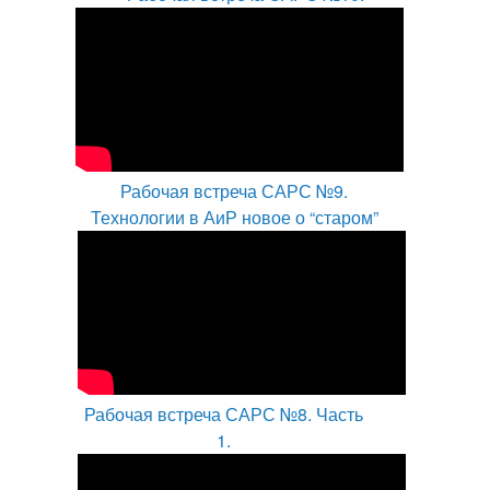
Рабочая встреча САРС №9.
Технологии в АиР новое о “старом”
Рабочая встреча САРС №8. Часть
1.