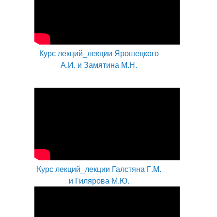
Курс лекций_лекции Ярошецкого
А.И. и Замятина М.Н.
Курс лекций_лекции Галстяна Г.М.
и Гилярова М.Ю.