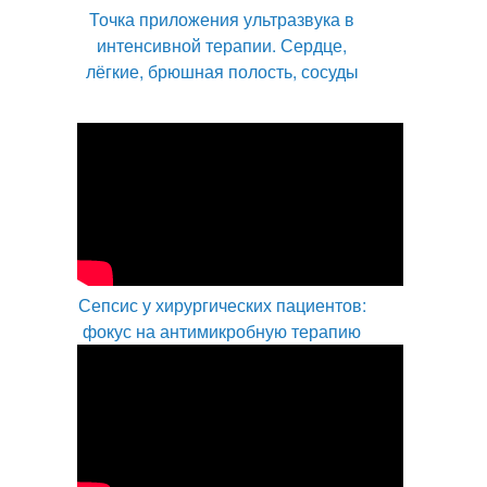
Точка приложения ультразвука в
интенсивной терапии. Сердце,
лёгкие, брюшная полость, сосуды
Сепсис у хирургических пациентов:
фокус на антимикробную терапию