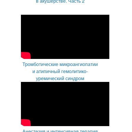
в акушерстве. Часть 2
Тромботические микроангиопатии
и атипичный гемолитико-
уремический синдром
Анестезия и интенсивная терапия