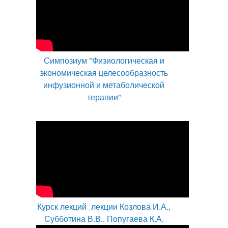
Симпозиум "Физиологическая и
экономическая целесообразность
инфузионной и метаболической
терапии"
Курск лекций_лекции Козлова И.А.,
Субботина В.В., Попугаева К.А.