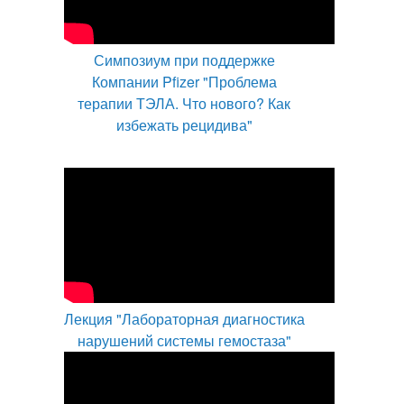
Симпозиум при поддержке
Компании Pfizer "Проблема
терапии ТЭЛА. Что нового? Как
избежать рецидива"
Лекция "Лабораторная диагностика
нарушений системы гемостаза"